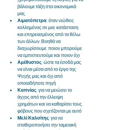
βάλουμε τάξη στα οικονομικά 
μας.
Αιματόπετρα
: όταν νιώθεις 
κολλημένος σε μια  κατάσταση 
και επηρεασμένος από τα θέλω 
των άλλων. Βοηθά να 
διαχωρίσουμε  ποιον μπορούμε 
να εμπιστευτούμε και ποιον όχι
Αμέθυστος
: ώστε τα έσοδά μας 
να είναι μέσα από το έργο της 
Ψυχής μας και όχι από 
οποιαδήποτε πηγή
Καπνίας
: για να μειώσει το 
άγχος από την έλλειψη 
χρημάτων και να καθαρίσει τους 
φόβους που σχετίζονται με αυτό
Μελί Καλσίτης
: για να 
σταθεροποιήσει την ταμειακή 