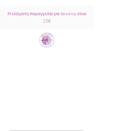
Η ελάχιστη παραγγελία για το eshop είναι
25€
Μαριάννα
Μάρκου Νάξος
Σχολή Ρέικι &
Κρυσταλλοθεραπείας
6944317796
info@MariannaMarkou.gr