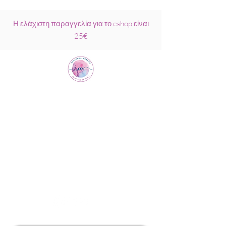
Η ελάχιστη παραγγελία για το eshop είναι
25€
Μαριάννα
Μάρκου Νάξος
Σχολή Ρέικι &
Κρυσταλλοθεραπείας
6944317796
info@MariannaMarkou.gr