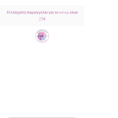
Η ελάχιστη παραγγελία για το eshop είναι
25€
Μαριάννα
Μάρκου Νάξος
Σχολή Ρέικι &
Κρυσταλλοθεραπείας
6944317796
info@MariannaMarkou.gr