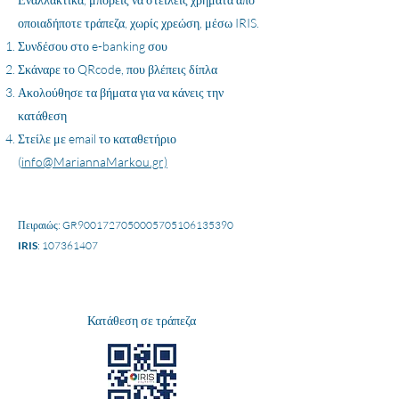
οποιαδήποτε τράπεζα, χωρίς χρεώση, μέσω IRIS.
Συνδέσου στο e-banking σου
Σκάναρε το QRcode, που βλέπεις δίπλα
Ακολούθησε τα βήματα για να κάνεις την
κατάθεση
Στείλε με email το καταθετήριο
(
info@MariannaMarkou.gr)
Πειραιώς: GR9001727050005705106135390
IRIS
:
107361407
Κατάθεση σε τράπεζα