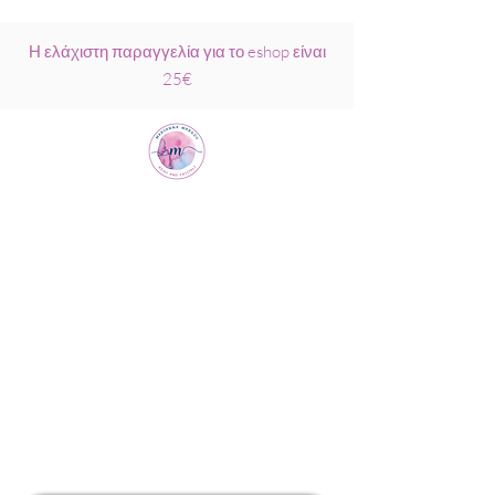
Η ελάχιστη παραγγελία για το eshop είναι
25€
Μαριάννα
Μάρκου Νάξος
Σχολή Ρέικι &
Κρυσταλλοθεραπείας
6944317796
info@MariannaMarkou.gr