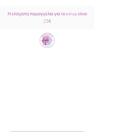
Η ελάχιστη παραγγελία για το eshop είναι
25€
Μαριάννα
Μάρκου Νάξος
Σχολή Ρέικι &
Κρυσταλλοθεραπείας
6944317796
info@MariannaMarkou.gr