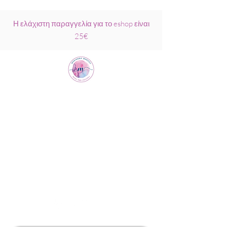
Η ελάχιστη παραγγελία για το eshop είναι
25€
Μαριάννα
Μάρκου Νάξος
Σχολή Ρέικι &
Κρυσταλλοθεραπείας
6944317796
info@MariannaMarkou.gr