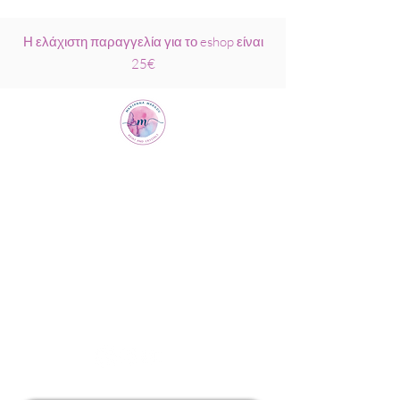
Η ελάχιστη παραγγελία για το eshop είναι
25€
Μαριάννα
Μάρκου Νάξος
Σχολή Ρέικι &
Κρυσταλλοθεραπείας
6944317796
info@MariannaMarkou.gr