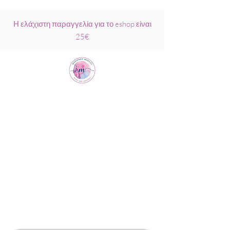
Η ελάχιστη παραγγελία για το eshop είναι
25€
Μαριάννα
Μάρκου Νάξος
Σχολή Ρέικι &
Κρυσταλλοθεραπείας
6944317796
info@MariannaMarkou.gr