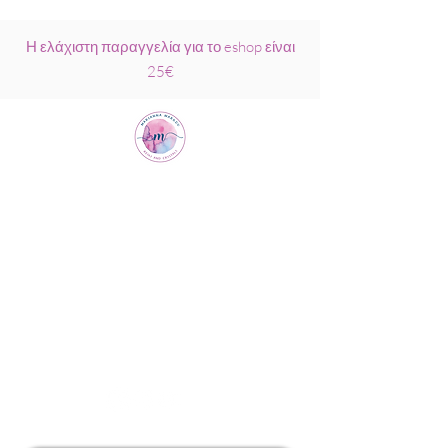
Η ελάχιστη παραγγελία για το eshop είναι
25€
Μαριάννα
Μάρκου Νάξος
Σχολή Ρέικι &
Κρυσταλλοθεραπείας
6944317796
info@MariannaMarkou.gr