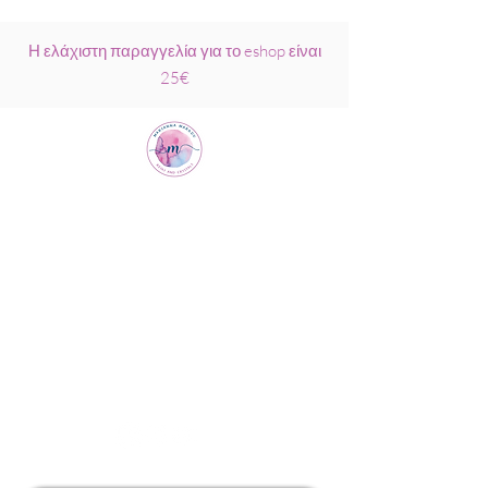
Η ελάχιστη παραγγελία για το eshop είναι
25€
Μαριάννα
Μάρκου Νάξος
Σχολή Ρέικι &
Κρυσταλλοθεραπείας
6944317796
info@MariannaMarkou.gr