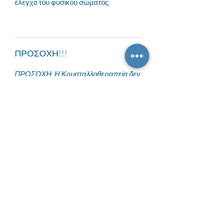
έλεγχο του φυσικού σώματος.
ΠΡΟΣΟΧΗ!!!
ΠΡΟΣΟΧΗ: Η Κρυσταλλοθεραπεία δεν
αντικαθιστά τη συμβατική ιατρική, αλλά
τη συμπληρώνει και την ενισχύει.
Οι πληροφορίες σε αυτό το site
στοχεύουν στη μεταφυσική προσέγγιση
της ζωής και της ασθένειας, και σε καμία
περίπτωση δεν αντικαθιστούν τη
συμβουλή του θεράποντα ιατρού.
Η Κρυσταλλοθεραπεία πρέπει να
χρησιμοποιείται στα πλαίσια μιας
ολιστικής θεραπευτικής προσέγγισης
για την ευεξία και όχι ως ανεξάρτητη