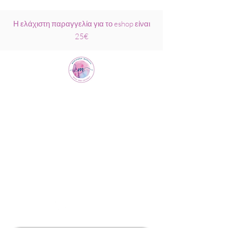
Η ελάχιστη παραγγελία για το eshop είναι
25€
Μαριάννα
Μάρκου Νάξος
Σχολή Ρέικι &
Κρυσταλλοθεραπείας
6944317796
info@MariannaMarkou.gr