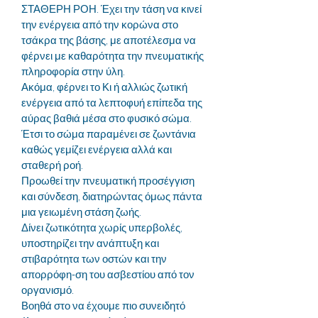
ΣΤΑΘΕΡΗ ΡΟΗ. Έχει την τάση να κινεί
την ενέργεια από την κορώνα στο
τσάκρα της βάσης, με αποτέλεσμα να
φέρνει με καθαρότητα την πνευματικής
πληροφορία στην ύλη.
Ακόμα, φέρνει το Κι ή αλλιώς ζωτική
ενέργεια από τα λεπτοφυή επίπεδα της
αύρας βαθιά μέσα στο φυσικό σώμα.
Έτσι το σώμα παραμένει σε ζωντάνια
καθώς γεμίζει ενέργεια αλλά και
σταθερή ροή.
Προωθεί την πνευματική προσέγγιση
και σύνδεση, διατηρώντας όμως πάντα
μια γειωμένη στάση ζωής.
Δίνει ζωτικότητα χωρίς υπερβολές,
υποστηρίζει την ανάπτυξη και
στιβαρότητα των οστών και την
απορρόφη-ση του ασβεστίου από τον
οργανισμό.
Βοηθά στο να έχουμε πιο συνειδητό