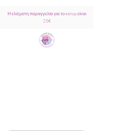
Η ελάχιστη παραγγελία για το eshop είναι
25€
Μαριάννα
Μάρκου Νάξος
Σχολή Ρέικι &
Κρυσταλλοθεραπείας
6944317796
info@MariannaMarkou.gr