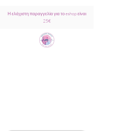
Η ελάχιστη παραγγελία για το eshop είναι
25€
Μαριάννα
Μάρκου Νάξος
Σχολή Ρέικι &
Κρυσταλλοθεραπείας
6944317796
info@MariannaMarkou.gr