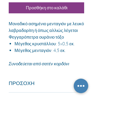
Προσθήκη στο καλάθι
Μοναδικό ασημένιο μενταγιόν με λευκό
λαβραδορίτη ή όπως αλλιώς λέγεται
Φεγγαρόπετρα ουράνιο τόξο
Μέγεθος κρυστάλλου: 5x0,5 εκ.
Μέγεθος μενταγιόν: 4,5 εκ.
Συνοδεύεται από σατέν κορδόνι
ΠΡΟΣΟΧΗ
ΠΡΟΣΟΧΗ: Η Κρυσταλλοθεραπεία δεν
ΙΔΙΟΤΗΤΕΣ ΚΡΥΣΤΑΛΛΟΥ
αντικαθιστά τη συμβατική ιατρική, αλλά
τη συμπληρώνει και την ενισχύει.
Νοητικός και Πνευματικός καθαριστής.
Πολύ διεισδυτικός. Βοηθά να βλέπεις
Οι πληροφορίες σε αυτό το site
πέρα από την επιφάνεια των
στοχεύουν στη μεταφυσική προσέγγιση