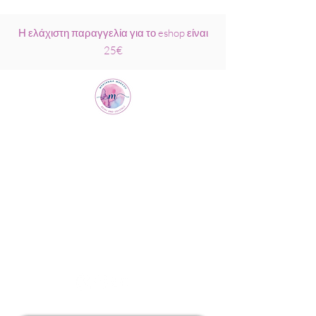
Η ελάχιστη παραγγελία για το eshop είναι
25€
Μαριάννα
Μάρκου Νάξος
Σχολή Ρέικι &
Κρυσταλλοθεραπείας
6944317796
info@MariannaMarkou.gr