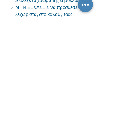
Διάλεξε το χρώμα της κηροκλωστής
ΜΗΝ ΞΕΧΑΣΕΙΣ να προσθέσεις
ξεχωριστά, στο καλάθι, τους
κρυστάλλους που θέλεις να δέσω.
ΠΡΟΣΟΧΗ
Η υπηρεσία αυτή γίνεται κατόπιν
παραγγελίας και παραδίδεται μετά
από 3-5 εργάσιμες.
Η τιμή αφορά μόνο το δέσιμο της
πέτρας. Δεν περιλαμβάνει τον
κρύσταλλο!
Εγγραφή στις ενημερώσεις
Υποβολή