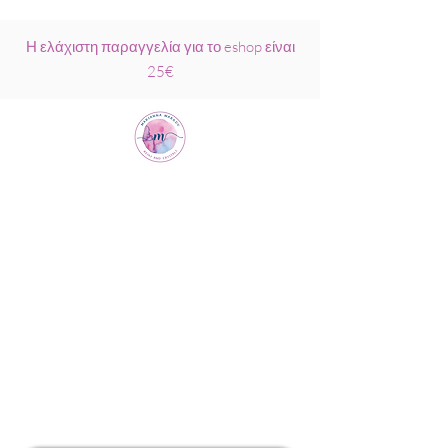
Η ελάχιστη παραγγελία για το eshop είναι
25€
Μαριάννα
Μάρκου Νάξος
Σχολή Ρέικι &
Κρυσταλλοθεραπείας
6944317796
info@MariannaMarkou.gr