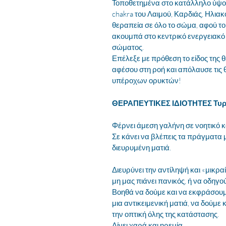
Τοποθετημένα στο κατάλληλο ύψο
chakra του Λαιμού, Καρδιάς, Ηλιακ
θεραπεία σε όλο το σώμα, αφού το 
ακουμπά στο κεντρικό ενεργειακό
σώματος.
Επέλεξε με πρόθεση το είδος της 
αφέσου στη ροή και απόλαυσε τις 
υπέροχων ορυκτών!
ΘΕΡΑΠΕΥΤΙΚΕΣ ΙΔΙΟΤΗΤΕΣ Τυρ
Φέρνει άμεση γαλήνη σε νοητικό κ
Σε κάνει να βλέπεις τα πράγματα 
διευρυμένη ματιά.
Διευρύνει την αντίληψή και «μικρα
μη μας πιάνει πανικός, ή να οδηγ
Βοηθά να δούμε και να εκφράσουμ
μια αντικειμενική ματιά, να δούμε 
την οπτική όλης της κατάστασης.
Δίνει χαρά και ηρεμία.