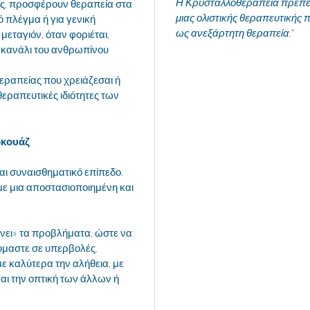
Η Κρυσταλλοθεραπεία πρέπει 
ς, προσφέρουν θεραπεία στα
μιας ολιστικής θεραπευτικής π
ό πλέγμα ή για γενική
ως ανεξάρτητη θεραπεία."
μεταγιόν, όταν φοριέται,
 κανάλι του ανθρωπίνου
θεραπείας που χρειάζεσαι ή
θεραπευτικές ιδιότητες των
κουάζ
αι συναισθηματικό επίπεδο.
με μια αποστασιοποιημένη και
ίνει» τα προβλήματα, ώστε να
ούμαστε σε υπερβολές.
ε καλύτερα την αλήθεια, με
και την οπτική των άλλων ή