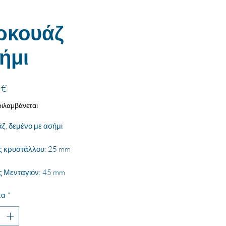
ρκουάζ
ήμι
Τιμή
 €
ιλαμβάνεται
ζ, δεμένο με ασήμι
ς κρυστάλλου: 25 mm
 Μενταγιόν: 45 mm
τα
*