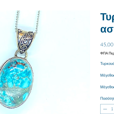
Τυ
ασ
45,00
ΦΠΑ Περ
Τυρκουά
Μέγεθο
Μέγεθος
Ποσότη