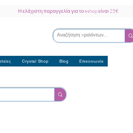
Η ελάχιστη παραγγελία για το eshop είναι 25€
ρκου Νάξος
λοθεραπείας
πείες
Crystal Shop
Blog
Επικοινωνία