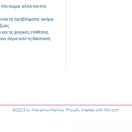
 στο σώμα, αλλά και στο
νται τα προβλήματα, ακόμα
ζωές.
και τις ψυχικές επιθέσεις.
ζουν πέρα από τη διάστασή
Εγγραφή στις ενημ
©2023 by Marianna Markou. Proudly created with Wix.com
ΜΑΡΚΟΥ