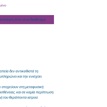
μένο
δοποίηση όταν είναι διαθέσιμο
εία δεν αντικαθιστά τη
μπληρώνει και την ενισχύει.
te στοχεύουν στη μεταφυσική
ασθένειας, και σε καμία περίπτωση
λή του θεράποντα ιατρού.