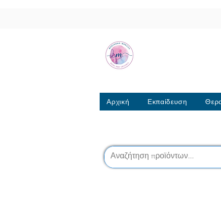
Μαριάννα Μά
Σχολή Ρέικι & Κρυσταλ
6944317796
Αρχική
Εκπαίδευση
Θερα