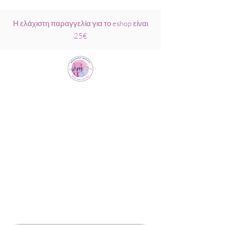
Η ελάχιστη παραγγελία για το eshop είναι
25€
Μαριάννα
Μάρκου Νάξος
Σχολή Ρέικι &
Κρυσταλλοθεραπείας
6944317796
info@MariannaMarkou.gr