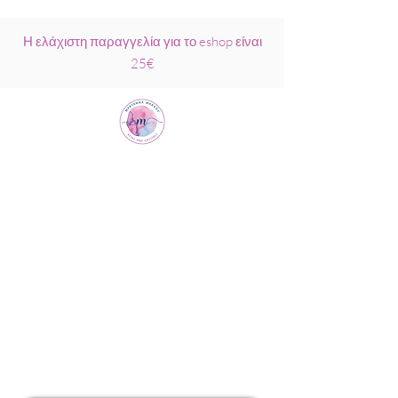
Η ελάχιστη παραγγελία για το eshop είναι
25€
Μαριάννα
Μάρκου Νάξος
Σχολή Ρέικι &
Κρυσταλλοθεραπείας
6944317796
info@MariannaMarkou.gr