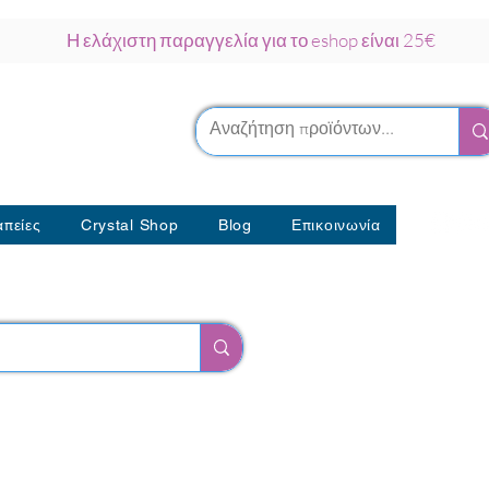
Η ελάχιστη παραγγελία για το eshop είναι 25€
ρκου Νάξος
λοθεραπείας
πείες
Crystal Shop
Blog
Επικοινωνία