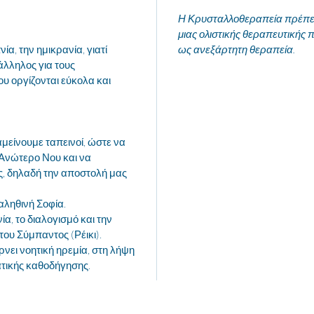
Η Κρυσταλλοθεραπεία πρέπει 
μιας ολιστικής θεραπευτικής π
ία, την ημικρανία, γιατί
ως ανεξάρτητη θεραπεία.
άλληλος για τους
υ οργίζονται εύκολα και
μείνουμε ταπεινοί, ώστε να
Ανώτερο Νου και να
, δηλαδή την αποστολή μας
αληθινή Σοφία.
ία, το διαλογισμό και την
ου Σύμπαντος (Ρέικι).
ρνει νοητική ηρεμία, στη λήψη
τικής καθοδήγησης.