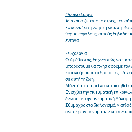
Φυσικό Σώμα:
Ανακουφίζει από το στρες, την αϋπν
κατευνάζει τη νοητική ένταση. Κατ
θερμοκέφαλους, αυτούς δηλαδή πο
έντονα.
Ψυχολογία:
Ο Αμέθυστος, δείχνει πώς να παρα
μπορέσουμε να πλησιάσουμε τον 
κατανοήσουμε το δρόμο της Ψυχής
σε αυτή τη ζωή.
Μόνο έτσι μπορεί να κατακτηθεί η 
Ενισχύει την πνευματική επικοινων
ένωση με την πνευματική Δύναμη τ
Σύμμαχος στο διαλογισμό, γιατί φέ
ανώτερων μηνυμάτων και πνευμα