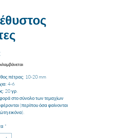
έθυστος
τες
Τιμή
€
ιλαμβάνεται
θος πέτρας: 10-20 mm
χια: 4-6
ς: 20 γρ.
αφορά στο σύνολο των τεμαχίων
φέρονται (περίπου όσα φαίνονται
ώτη εικόνα).
τα
*