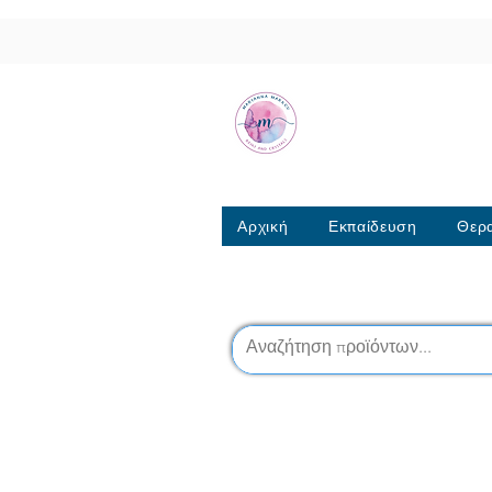
Μαριάννα Μά
Σχολή Ρέικι & Κρυσταλ
6944317796
Αρχική
Εκπαίδευση
Θερα