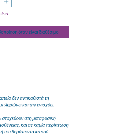
μένο
δοποίηση όταν είναι διαθέσιμο
εία δεν αντικαθιστά τη
μπληρώνει και την ενισχύει.
te στοχεύουν στη μεταφυσική
ασθένειας, και σε καμία περίπτωση
λή του θεράποντα ιατρού.