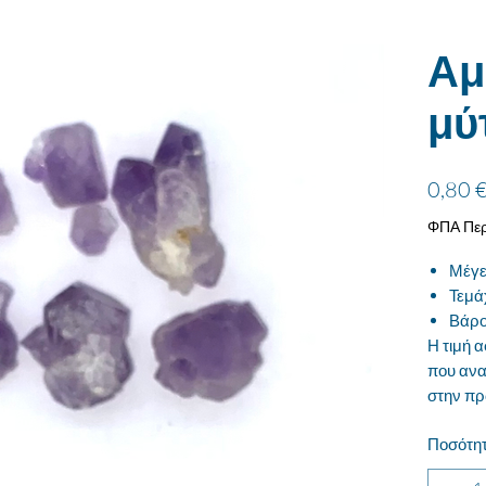
Αμ
μύ
0,80 
ΦΠΑ Περ
Μέγε
Τεμά
Βάρο
Η τιμή 
που ανα
στην πρ
Ποσότη