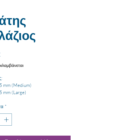
άτης
λάζιος
Τιμή
€
ιλαμβάνεται
ς:
5 mm (Medium)
5 mm (Large)
τα
*