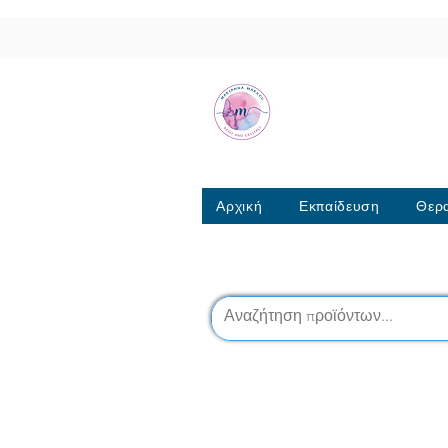
Μαριάννα Μά
Σχολή Ρέικι & Κρυσταλ
6944317796
Αρχική
Εκπαίδευση
Θερα