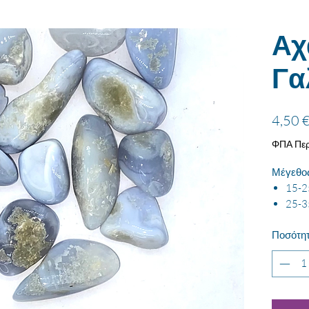
Αχ
Γα
4,50 
ΦΠΑ Περ
Μέγεθο
15-2
25-3
Ποσότη