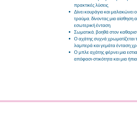
πρακτικές λύσεις.
Δίνει κουράγιο και μαλακώνει 
τραύμα, δίνοντας μια αίσθηση 
εσωτερική ένταση.
Σωματικά, βοηθά στον καθαρι
Ο αχάτης συχνά χρωματίζεται τ
λαμπερά και γεμάτα ένταση χ
Ο μπλε αχάτης φέρνει μια εστ
απόφασι-στικότητα και μια ήπι
ΜΑΡΙΑΝΝΑ 