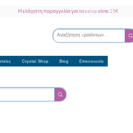
Η ελάχιστη παραγγελία για το eshop είναι 25€
ρκου Νάξος
λοθεραπείας
πείες
Crystal Shop
Blog
Επικοινωνία