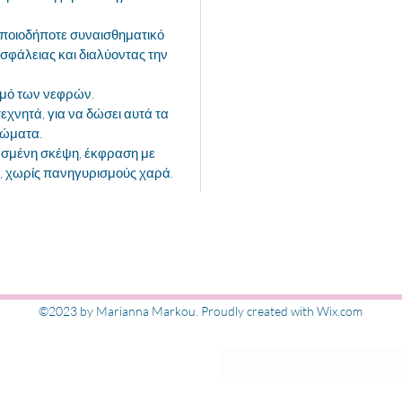
οποιοδήποτε συναισθηματικό
ασφάλειας και διαλύοντας την
σμό των νεφρών.
εχνητά, για να δώσει αυτά τα
ρώματα.
ιασμένη σκέψη, έκφραση με
α, χωρίς πανηγυρισμούς χαρά.
Εγγραφή στις ενημ
©2023 by Marianna Markou. Proudly created with Wix.com
ΜΑΡΚΟΥ