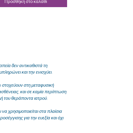
Προσθήκη στο καλάθι
εία δεν αντικαθιστά τη
μπληρώνει και την ενισχύει.
te στοχεύουν στη μεταφυσική
ασθένειας, και σε καμία περίπτωση
λή του θεράποντα ιατρού.
να χρησιμοποιείται στα πλαίσια
ροσέγγισης για την ευεξία και όχι