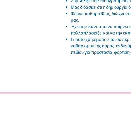
Συμβολίζει την ευθυγράμμιση μ
Μας διδάσκει ότι η δημιουργία δε
Φέρνει καθαρό Φως, διώχνοντα
μας.
Έχει την ικανότητα να παίρνει ε
πολλαπλασιάζει και να την εκπέ
Γι' αυτό χρησιμοποιείται σε π
καθαρισμού της αύρας, ενδυνά
πεδίου για προστασία, φόρτισ
ΜΑΡΙΑΝΝΑ 
info@MariannaMar