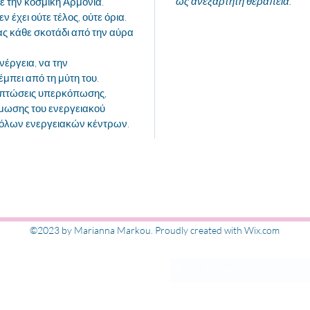
ως ανεξάρτητη θεραπεία.
ε την κοσμική Αρμονία.
ν έχει ούτε τέλος, ούτε όρια.
ς κάθε σκοτάδι από την αύρα
νέργεια, να την
μπει από τη μύτη του.
εριπτώσεις υπερκόπωσης,
μωσης του ενεργειακού
η όλων ενεργειακών κέντρων.
Εγγραφή στις ενημ
©2023 by Marianna Markou. Proudly created with Wix.com
ΜΑΡΚΟΥ
kou.gr