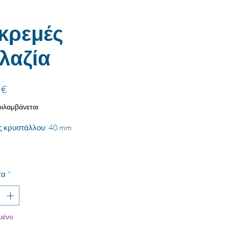
κρεμές
λαζία
Τιμή
 €
ιλαμβάνεται
ς κρυστάλλου: 40 mm
τα
*
μένο