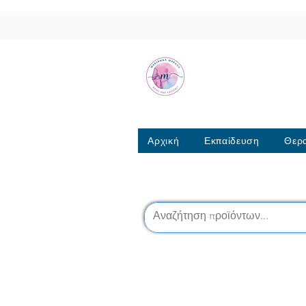
Μαριάννα Μά
Σχολή Ρέικι & Κρυσταλ
6944317796
Αρχική
Εκπαίδευση
Θερα