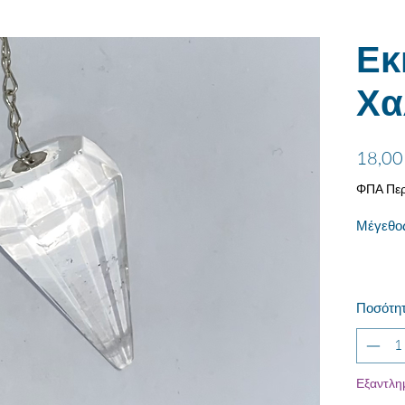
Εκ
Χα
18,00
ΦΠΑ Περ
Μέγεθο
Ποσότη
Εξαντλη