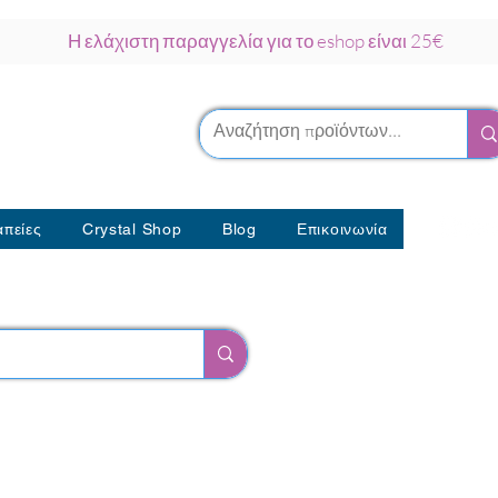
Η ελάχιστη παραγγελία για το eshop είναι 25€
ρκου Νάξος
λοθεραπείας
πείες
Crystal Shop
Blog
Επικοινωνία