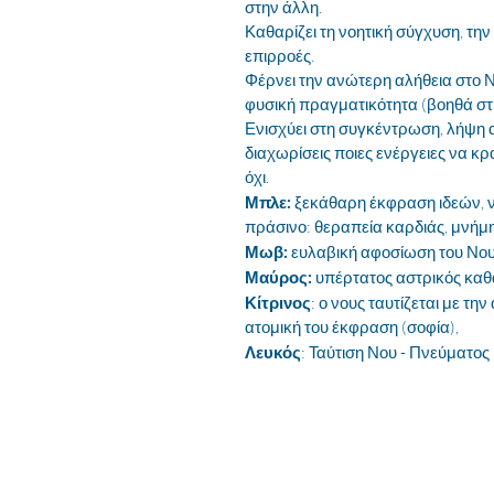
στην άλλη.
Καθαρίζει τη νοητική σύγχυση, την 
επιρροές.
Φέρνει την ανώτερη αλήθεια στο Νο
φυσική πραγματικότητα (βοηθά στ
Ενισχύει στη συγκέντρωση, λήψη 
διαχωρίσεις ποιες ενέργειες να κρ
όχι.
Μπλε:
ξεκάθαρη έκφραση ιδεών, ν
πράσινο: θεραπεία καρδιάς, μνήμ
Μωβ:
ευλαβική αφοσίωση του Νου
Μαύρος:
υπέρτατος αστρικός καθ
Κίτρινος
: ο νους ταυτίζεται με την
ατομική του έκφραση (σοφία),
Λευκός
: Ταύτιση Νου - Πνεύματος