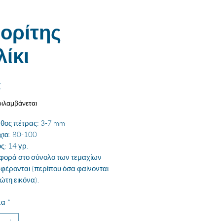
ορίτης
λίκι
Τιμή
€
ιλαμβάνεται
θος πέτρας: 3-7 mm
χια: 80-100
ς: 14 γρ.
αφορά στο σύνολο των τεμαχίων
φέρονται (περίπου όσα φαίνονται
ώτη εικόνα).
τα
*