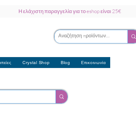
Η ελάχιστη παραγγελία για το eshop είναι 25€
ρκου Νάξος
λοθεραπείας
πείες
Crystal Shop
Blog
Επικοινωνία