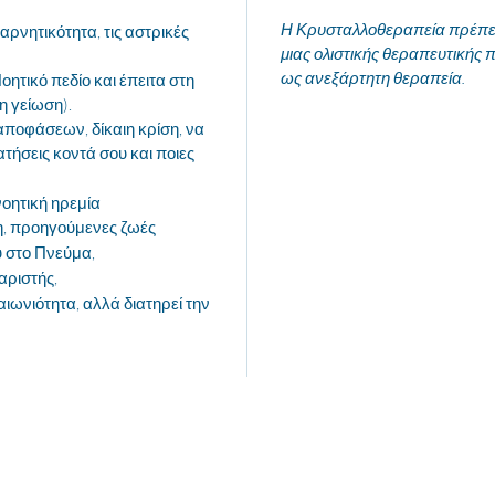
Η Κρυσταλλοθεραπεία πρέπει 
αρνητικότητα, τις αστρικές
μιας ολιστικής θεραπευτικής π
ως ανεξάρτητη θεραπεία.
ητικό πεδίο και έπειτα στη
η γείωση).
αποφάσεων, δίκαιη κρίση, να
ατήσεις κοντά σου και ποιες
οητική ηρεμία
η, προηγούμενες ζωές
 στο Πνεύμα,
αριστής,
 αιωνιότητα, αλλά διατηρεί την