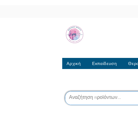
Μαριάννα Μά
Σχολή Ρέικι & Κρυσταλ
6944317796
Αρχική
Εκπαίδευση
Θερα