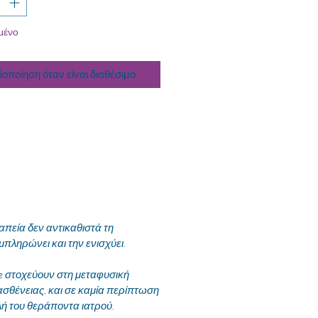
μένο
δοποίηση όταν είναι διαθέσιμο
εία δεν αντικαθιστά τη
μπληρώνει και την ενισχύει.
te στοχεύουν στη μεταφυσική
ασθένειας, και σε καμία περίπτωση
λή του θεράποντα ιατρού.