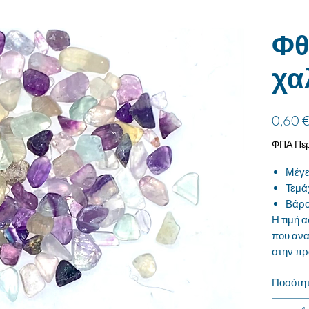
Φθ
χα
0,60 
ΦΠΑ Περ
Μέγε
Τεμά
Βάρο
Η τιμή 
που ανα
στην πρ
Ποσότη