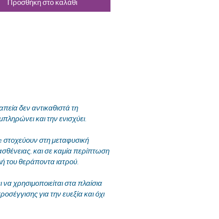
Προσθήκη στο καλάθι
εία δεν αντικαθιστά τη
μπληρώνει και την ενισχύει.
te στοχεύουν στη μεταφυσική
ασθένειας, και σε καμία περίπτωση
λή του θεράποντα ιατρού.
να χρησιμοποιείται στα πλαίσια
ροσέγγισης για την ευεξία και όχι