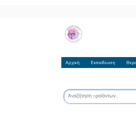
Μαριάννα Μά
Σχολή Ρέικι & Κρυσταλ
6944317796
Αρχική
Εκπαίδευση
Θερα