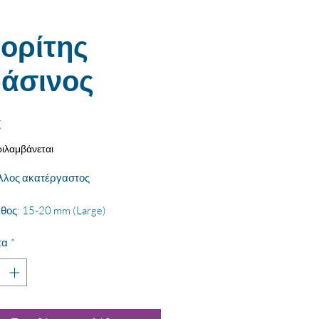
ορίτης
άσινος
Τιμή
€
ιλαμβάνεται
λλος ακατέργαστος
θος: 15-20 mm (Large)
τα
*