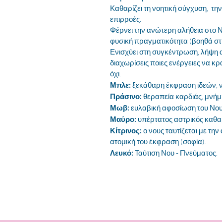
Καθαρίζει τη νοητική σύγχυση, την
επιρροές.
Φέρνει την ανώτερη αλήθεια στο Νο
φυσική πραγματικότητα (βοηθά στ
Ενισχύει στη συγκέντρωση, λήψη 
διαχωρίσεις ποιες ενέργειες να κρ
όχι.
Μπλε:
ξεκάθαρη έκφραση ιδεών, ν
Πράσινο:
θεραπεία καρδιάς, μνήμ
Μωβ:
ευλαβική αφοσίωση του Νο
Μαύρο:
υπέρτατος αστρικός καθα
Κίτρινος:
ο νους ταυτίζεται με την
ατομική του έκφραση (σοφία).
Λευκό:
Ταύτιση Νου - Πνεύματος.