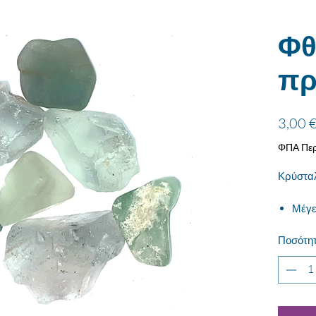
Φθ
πρ
3,00 
ΦΠΑ Περ
Κρύστα
Μέγε
Ποσότη