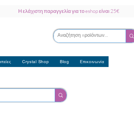
Η ελάχιστη παραγγελία για το eshop είναι 25€
ρκου Νάξος
λοθεραπείας
πείες
Crystal Shop
Blog
Επικοινωνία