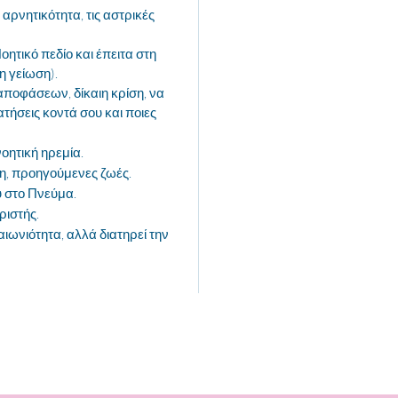
 αρνητικότητα, τις αστρικές
ητικό πεδίο και έπειτα στη
η γείωση).
αποφάσεων, δίκαιη κρίση, να
ατήσεις κοντά σου και ποιες
οητική ηρεμία.
η, προηγούμενες ζωές.
υ στο Πνεύμα.
ριστής.
 αιωνιότητα, αλλά διατηρεί την