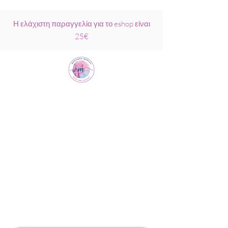
Η ελάχιστη παραγγελία για το eshop είναι
25€
Μαριάννα
Μάρκου Νάξος
Σχολή Ρέικι &
Κρυσταλλοθεραπείας
6944317796
info@MariannaMarkou.gr