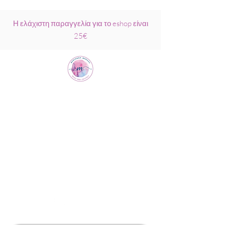
Η ελάχιστη παραγγελία για το eshop είναι
25€
Μαριάννα
Μάρκου Νάξος
Σχολή Ρέικι &
Κρυσταλλοθεραπείας
6944317796
info@MariannaMarkou.gr