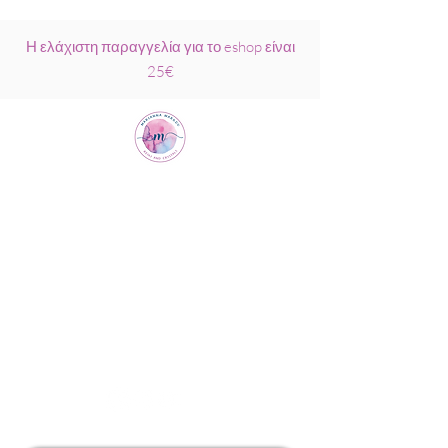
Η ελάχιστη παραγγελία για το eshop είναι
25€
Μαριάννα
Μάρκου Νάξος
Σχολή Ρέικι &
Κρυσταλλοθεραπείας
6944317796
info@MariannaMarkou.gr