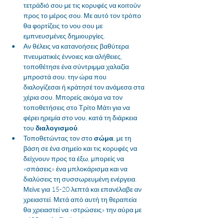
τετράδιό σου με τις κορυφές να κοιτούν 
προς το μέρος σου. Με αυτό τον τρόπο 
θα φορτίζεις το νου σου με 
εμπνευσμένες δημιουργίες.
Αν θέλεις να κατανοήσεις βαθύτερα 
πνευματικές έννοιες και αλήθειες, 
τοποθέτησε ένα σύντριμμα χαλαζία 
μπροστά σου, την ώρα που 
διαλογίζεσαι ή κράτησέ τον ανάμεσα στα 
χέρια σου. Μπορείς ακόμα να τον 
τοποθετήσεις στο Τρίτο Μάτι για να 
φέρει ηρεμία στο νου, κατά τη διάρκεια 
του 
διαλογισμού
.
Τοποθετώντας τον στο 
σώμα
, με τη 
βάση σε ένα σημείο και τις κορυφές να 
δείχνουν προς τα έξω, μπορείς να 
«σπάσεις» ένα μπλοκάρισμα και να 
διαλύσεις τη συσσωρευμένη ενέργεια. 
Μείνε για 15-20 λεπτά και επανέλαβε αν 
χρειαστεί. Μετά από αυτή τη θεραπεία 
θα χρειαστεί να «στρώσεις» την αύρα με 