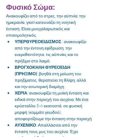
Φυσικό Σώμα: 
Ανακουφίζει από το στρες, την αϋπνία, την 
ημικρανία, γιατί κατευνάζει τη νοητική 
ένταση. Είναι μυοχαλαρωτικός και 
σπασμολητικός. 
ΥΠΕΡΘΥΡΕΟΕΙΔΙΣΜΟΣ
 : ανακουφίζει 
από την έντονη εφίδρωση, την 
ευερεθιστότητα, τις αϋπνίες και το 
πρήξιμο στο λαιμό. 
ΒΡΟΓΧΟΚΗΛΗ ΘΥΡΕΟΕΙΔΗ 
(ΠΡΗΞΙΜΟ)
: βοηθά στη μείωση του 
πρηξίματος, θεραπεύει τη θλίψη, αλλά 
και την εσωτερική διαμάχη
ΧΕΡΙΑ
: ανακουφίζει τη μυϊκή ένταση και 
ειδικά στην περιοχή του αυχένα. Με ένα 
κρύσταλλο 5-6 εκατοστά, σε φυσική 
μορφή (κομμάτι γεωδού), 
αποφορτίζουμε την ένταση στην περιοχή
ΑΥΧΕΝΙΚΟ
: Απαλλάσσει από την 
ένταση τους μυς του αυχένα. Έχει 