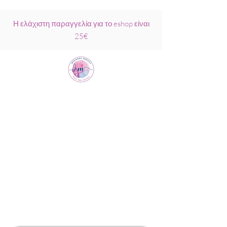
Η ελάχιστη παραγγελία για το eshop είναι
25€
Μαριάννα
Μάρκου Νάξος
Σχολή Ρέικι &
Κρυσταλλοθεραπείας
6944317796
info@MariannaMarkou.gr