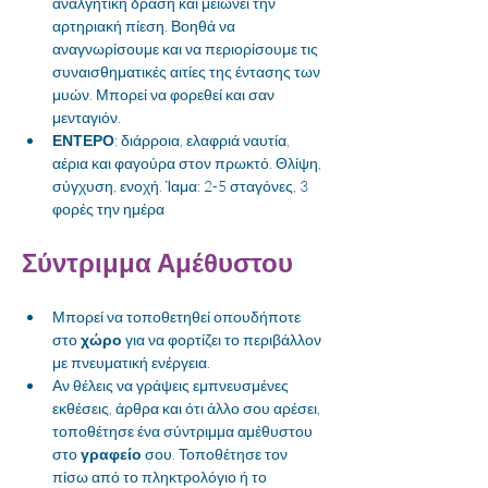
αναλγητική δράση και μειώνει την 
αρτηριακή πίεση. Βοηθά να 
αναγνωρίσουμε και να περιορίσουμε τις 
συναισθηματικές αιτίες της έντασης των 
μυών. Μπορεί να φορεθεί και σαν 
μενταγιόν.
ΕΝΤΕΡΟ
: διάρροια, ελαφριά ναυτία, 
αέρια και φαγούρα στον πρωκτό. Θλίψη, 
σύγχυση, ενοχή. Ίαμα: 2-5 σταγόνες, 3 
φορές την ημέρα 
Σύντριμμα Αμέθυστου
Μπορεί να τοποθετηθεί οπουδήποτε 
στο 
χώρο
 για να φορτίζει το περιβάλλον 
με πνευματική ενέργεια.
Αν θέλεις να γράψεις εμπνευσμένες 
εκθέσεις, άρθρα και ότι άλλο σου αρέσει, 
τοποθέτησε ένα σύντριμμα αμέθυστου 
στο 
γραφείο
 σου. Τοποθέτησε τον 
πίσω από το πληκτρολόγιο ή το 