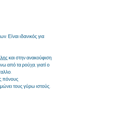
ν. Είναι ιδανικός για 
άλης
 και στην ανακούφιση 
ω από τα ρούχα, γιατί ο 
ταλλο.
υς πόνους
μώνει τους γύρω ιστούς. 