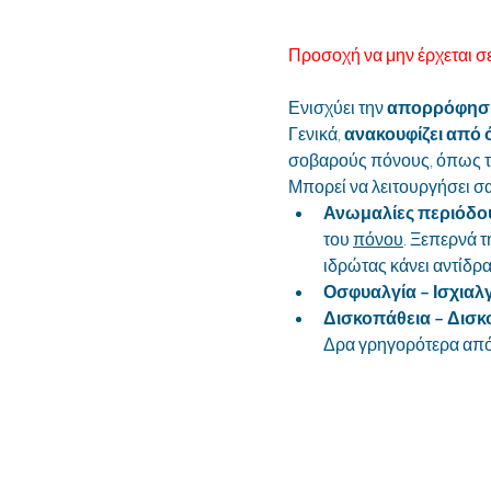
Προσοχή να μην έρχεται σε
Ενισχύει την 
απορρόφηση
Γενικά, 
ανακουφίζει από 
σοβαρούς πόνους, όπως τ
Μπορεί να λειτουργήσει σαν
Ανωμαλίες περιόδο
του 
πόνου
. Ξεπερνά τ
ιδρώτας κάνει αντίδρα
Οσφυαλγία – Ισχιαλγ
Δισκοπάθεια – Δισκ
Δρα γρηγορότερα από 