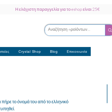
Η ελάχιστη παραγγελία για το eshop είναι 25€
ρκου Νάξος
λοθεραπείας
πείες
Crystal Shop
Blog
Επικοινωνία
ι πήρε το όνομά του από το ελληνικό
τυπηθεί.