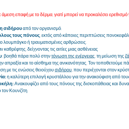
 άμεση επαφή με το δέρμα, γιατί μπορεί να προκαλέσει ερεθισμό!
 σιδήρου
 από τον οργανισμό.
όλους τους πόνους
, εκτός από κάποιες περιπτώσεις πονοκεφάλω
ο λουμπάγκο ή τραυματισμένες αρθρώσεις.
 καθρέφτης, δείχνοντας τις αιτίες μιας ασθένειας
υ
: 
βοηθά πάρα πολύ στην 
τόνωση της ενέργειας
, τη μείωση της 
ζ
ην απραξία και το αίσθημα της ανικανότητας. Τον τοποθετούμε πάν
ση με τις ενώσεις θειούχου 
σιδήρου
, που περιέχονται στον κρύσ
ία:
 η καλύτερη επιλογή κρυστάλλου για την ανακούφιση από το
οκήλη:
 Ανακουφίζει από τους πόνους της δισκοπάθειας και δυνα
τον Κουνζίτη.