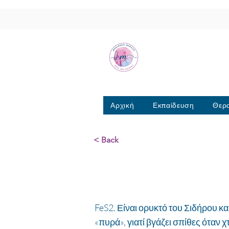
Μαριάννα Μά
Σχολή Ρέικι & Κρυσταλ
6944317796
Αρχική
Εκπαίδευση
Θερα
< Back
Πυρίτης
FeS2. Είναι ορυκτό του Σιδήρου κα
«πυρά», γιατί βγάζει σπίθες όταν χ