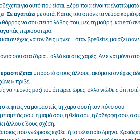
δέχεται για αυτό που είσαι. Ξέρει ποια είναι τα ελαττώματά
ι. 
Σε αγαπάει 
με αυτά. Και ας του σπάνε τα νεύρα καμιά 
 θάρρος να σου πει το λάθος σου, μες τη μούρη, και εσύ αντ
 αγαπάς περισσότερο.
και αν έχεις να τον δεις μήνες… όταν βρεθείτε, μοιάζει σαν
οντά σου στα ζόρια… αλλά και στις χαρές. Αν είναι μόνο στο 
ερασπίζεται 
μπροστά στους άλλους, ακόμα κι αν έχεις άδικ
χώνει» πριβέ.
ς να περνάς μαζί του άπειρες ώρες, αλλά νιώθεις ότι ποτέ δ
σκεφτείς να μοιραστείς τη χαρά σου ή τον πόνο σου.
ο μπαμπάς σου, η μαμά σου, η θεία σου, η ξαδέρφη σου, ο σ
ίει άλλου είδους σχέση.
κάποιος που γνώρισες εχθές, ή το τελευταίο 6μηνο. Χρειάζετ