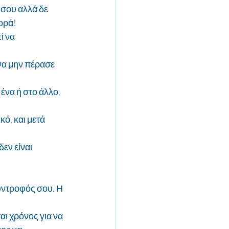
 σου αλλά δε 
φορά!
ί να 
 να μην πέρασε 
ένα ή στο άλλο, 
ό, και μετά 
εν είναι 
ύντροφός σου. Η 
αι χρόνος για να 