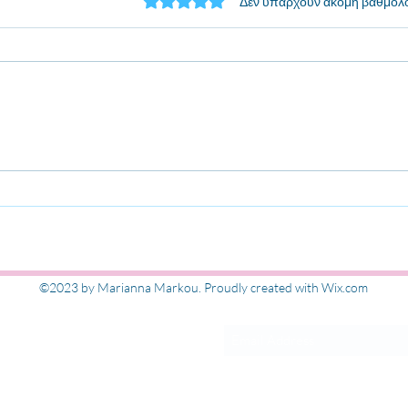
Βαθμολογήθηκε με 0 από 5 αστέρια.
Δεν υπάρχουν ακόμη βαθμολο
Σε παρακαλώ… Βοήθα χωρίς
Περι
να βοηθάς
Τι εί
ανα
Εγγραφή στις ενημ
©2023 by Marianna Markou. Proudly created with Wix.com
ΜΑΡΚΟΥ
kou.gr