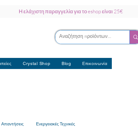
Η ελάχιστη παραγγελία για το eshop είναι 25€
ρκου Νάξος
λοθεραπείας
πείες
Crystal Shop
Blog
Επικοινωνία
Απαντήσεις
Ενεργειακές Τεχνικές