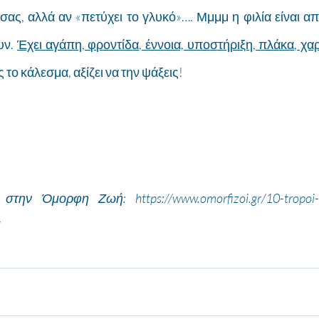
ας, αλλά αν «πετύχει το γλυκό»…. Μμμμ η φιλία είναι από
ν. 
Έχει αγάπη, φροντίδα, έννοια, υποστήριξη, πλάκα, χαρ
 το κάλεσμα, αξίζει να την ψάξεις!
την Όμορφη Ζωή: https://www.omorfizoi.gr/10-tropoi-na