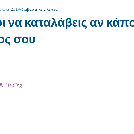
6 Οκτ 2019
διαβάστηκε 2 λεπτά
ι να καταλάβεις αν κάπ
λος σου
NaN από 5 αστέρια.
i Healing