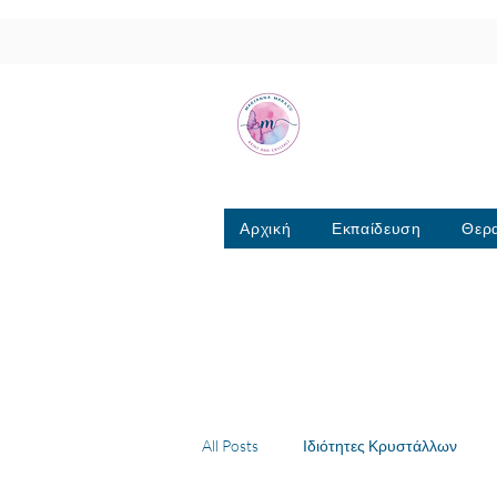
Μαριάννα Μά
Σχολή Ρέικι & Κρυσταλ
6944317796
Αρχική
Εκπαίδευση
Θερα
All Posts
Ιδιότητες Κρυστάλλων