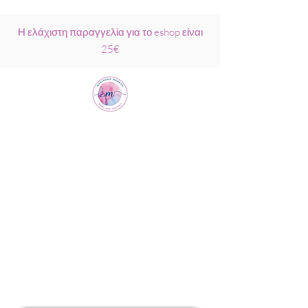
Η ελάχιστη παραγγελία για το eshop είναι
25€
Μαριάννα
Μάρκου Νάξος
Σχολή Ρέικι &
Κρυσταλλοθεραπείας
6944317796
info@MariannaMarkou.gr